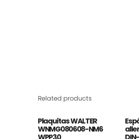
Related products
Plaquitas WALTER
Esp
WNMG080608-NM6
all
OFERTA
OFE
WPP30
DIN-