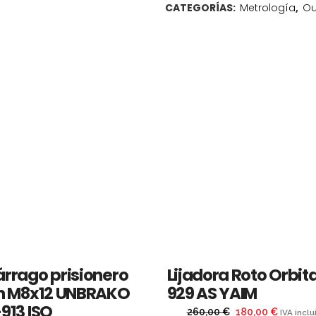
CATEGORÍAS:
Metrología
,
Ou
árrago prisionero
Lijadora Roto Orbit
en M8x12 UNBRAKO
929 AS YAIM
RTA
OFERTA
913 ISO
El
El
260,00
€
180,00
€
IVA inclu