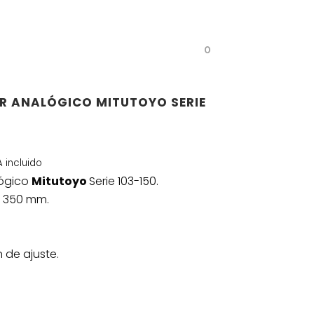
DA
CONTACTO
OUTLET
0
R ANALÓGICO MITUTOYO SERIE
A incluido
ecio
lógico
Mitutoyo
Serie 103-150.
tual
÷ 350 mm.
6,50 €.
 de ajuste.