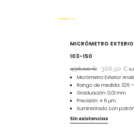
INICIO
SOBRE NOSOTROS
TIEN
MICRÓMETRO EXTERIO
103-150
458,00
€
El
366,50
€
El
IV
precio
pr
Micrómetro Exterior Ana
original
ac
Rango de medida: 325 
era:
es:
Graduación: 0,01 mm.
458,00 €.
36
Precisión: ± 6 µm.
Suministrado con patrón
Sin existencias