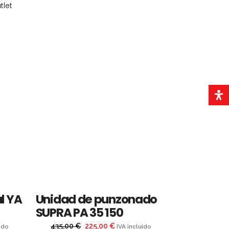
tlet
al YA
Unidad de punzonado
SUPRA PA 35 150
OFERTA
El
El
435,00
€
225,00
€
ido
IVA incluido