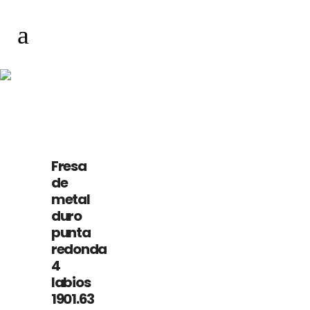
metal duro
Fresa
de
OFERTA
metal
duro
punta
redonda
4
labios
1901.63