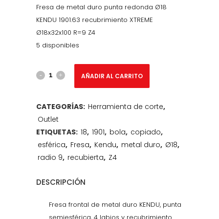
precio
precio
Fresa de metal duro punta redonda Ø18
original
actual
KENDU 1901.63 recubrimiento XTREME
era:
es:
Ø18x32x100 R=9 Z4
224,61 €.
145,20 €.
5 disponibles
Fresa
AÑADIR AL CARRITO
de
CATEGORÍAS:
Herramienta de corte
,
metal
Outlet
duro
ETIQUETAS:
18
,
1901
,
bola
,
copiado
,
esférica
,
Fresa
,
Kendu
,
metal duro
,
Ø18
,
punta
radio 9
,
recubierta
,
Z4
redonda
DESCRIPCIÓN
4
labios
Fresa frontal de metal duro KENDU, punta
semiesférica, 4 labios y recubrimiento