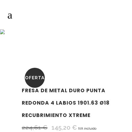
OFERTA
FRESA DE METAL DURO PUNTA
REDONDA 4 LABIOS 1901.63 Ø18
RECUBRIMIENTO XTREME
224,61
€
145,20
€
El
El
IVA incluido