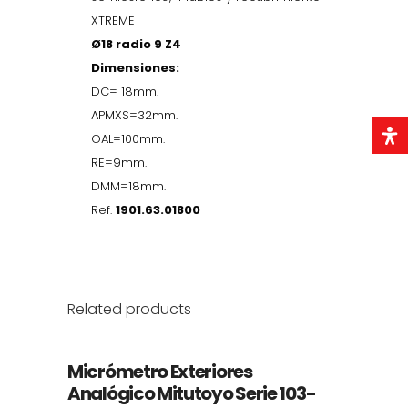
1901.63
XTREME
Ø18
Ø18 radio 9 Z4
recubrimiento
Dimensiones:
DC= 18mm.
XTREME
APMXS=32mm.
quantity
OAL=100mm.
RE=9mm.
DMM=18mm.
Ref.
1901.63.01800
Related products
Micrómetro Exteriores
Analógico Mitutoyo Serie 103-
OFERTA